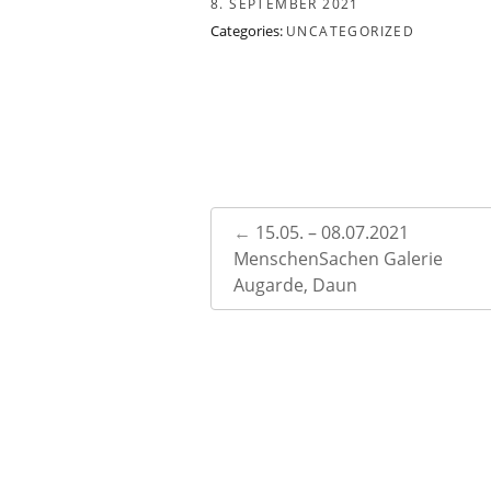
8. SEPTEMBER 2021
Categories:
UNCATEGORIZED
Post
←
15.05. – 08.07.2021
navigation
MenschenSachen Galerie
Augarde, Daun