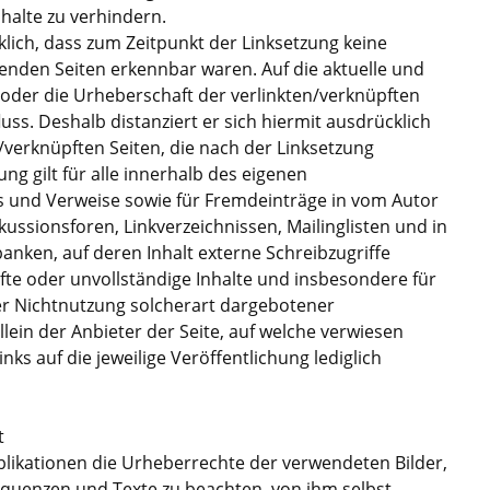
nhalte zu verhindern.
klich, dass zum Zeitpunkt der Linksetzung keine
nkenden Seiten erkennbar waren. Auf die aktuelle und
e oder die Urheberschaft der verlinkten/verknüpften
luss. Deshalb distanziert er sich hiermit ausdrücklich
n /verknüpften Seiten, die nach der Linksetzung
ng gilt für alle innerhalb des eigenen
s und Verweise sowie für Fremdeinträge in vom Autor
ussionsforen, Linkverzeichnissen, Mailinglisten und in
nken, auf deren Inhalt externe Schreibzugriffe
hafte oder unvollständige Inhalte und insbesondere für
er Nichtnutzung solcherart dargebotener
llein der Anbieter der Seite, auf welche verwiesen
nks auf die jeweilige Veröffentlichung lediglich
t
Publikationen die Urheberrechte der verwendeten Bilder,
quenzen und Texte zu beachten, von ihm selbst