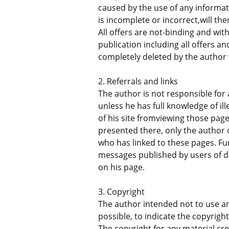
caused by the use of any informat
is incomplete or incorrect,will the
All offers are not-binding and wit
publication including all offers 
completely deleted by the autho
2. Referrals and links
The author is not responsible for 
unless he has full knowledge of il
of his site fromviewing those pag
presented there, only the author o
who has linked to these pages. Fur
messages published by users of d
on his page.
3. Copyright
The author intended not to use any
possible, to indicate the copyright
The copyright for any material cre