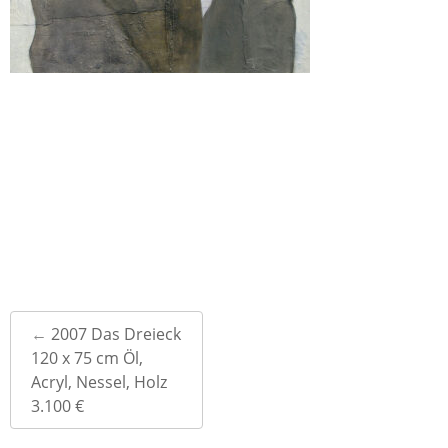
Post
←
2007 Das Dreieck
navigation
120 x 75 cm Öl,
Acryl, Nessel, Holz
3.100 €