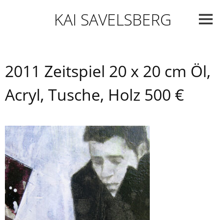
Skip
KAI SAVELSBERG
to
content
2011 Zeitspiel 20 x 20 cm Öl,
Acryl, Tusche, Holz 500 €