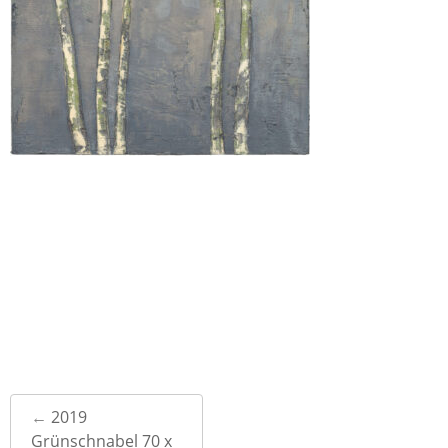
Post
←
2019
navigation
Grünschnabel 70 x