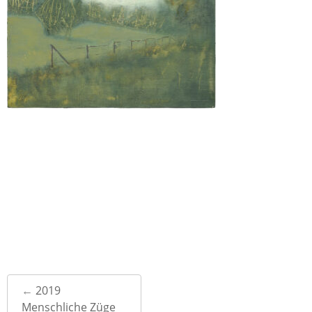
Post
←
2019
navigation
Menschliche Züge