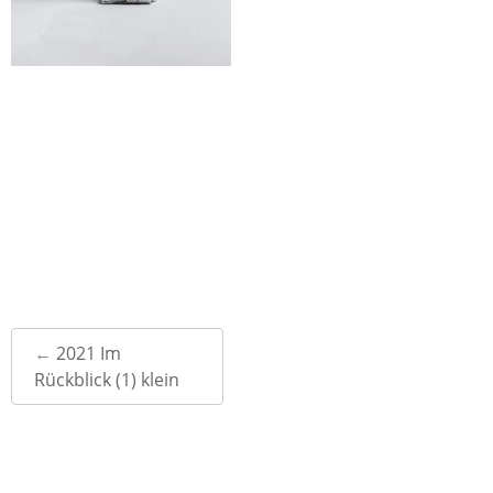
Post
←
2021 Im
navigation
Rückblick (1) klein