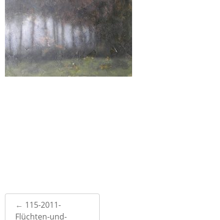
Post
←
115-2011-
navigation
Flüchten-und-