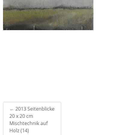
Post
←
2013 Seitenblicke
navigation
20 x 20 cm
Mischtechnik auf
Holz (14)