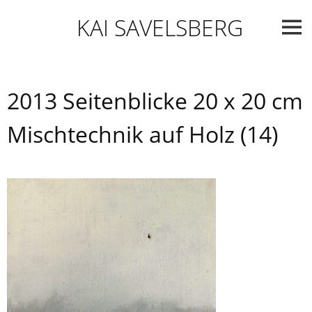
Skip
KAI SAVELSBERG
to
content
2013 Seitenblicke 20 x 20 cm
Mischtechnik auf Holz (14)