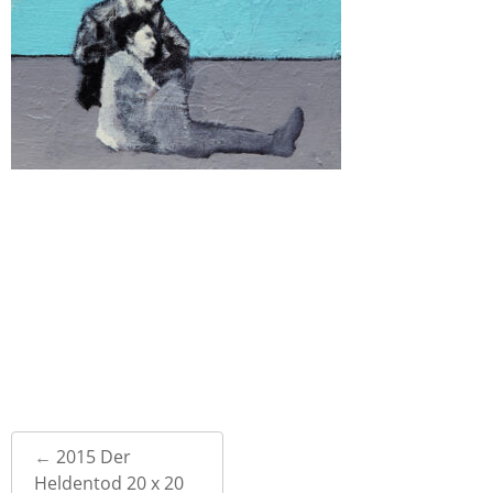
Post
←
2015 Der
navigation
Heldentod 20 x 20