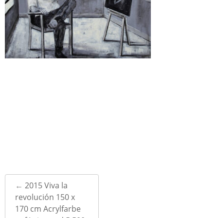
Post
←
2015 Viva la
navigation
revolución 150 x
170 cm Acrylfarbe