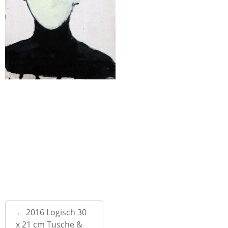
Post
←
2016 Logisch 30
navigation
x 21 cm Tusche &