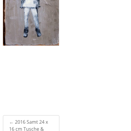
Post
←
2016 Samt 24 x
navigation
16 cm Tusche &