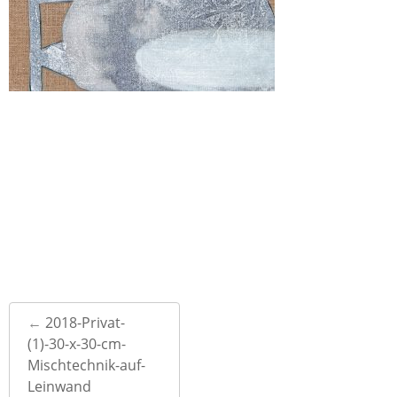
Post
←
2018-Privat-
navigation
(1)-30-x-30-cm-
Mischtechnik-auf-
Leinwand