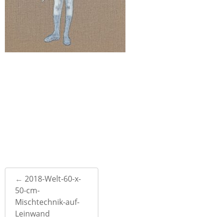
Post
←
2018-Welt-60-x-
navigation
50-cm-
Mischtechnik-auf-
Leinwand