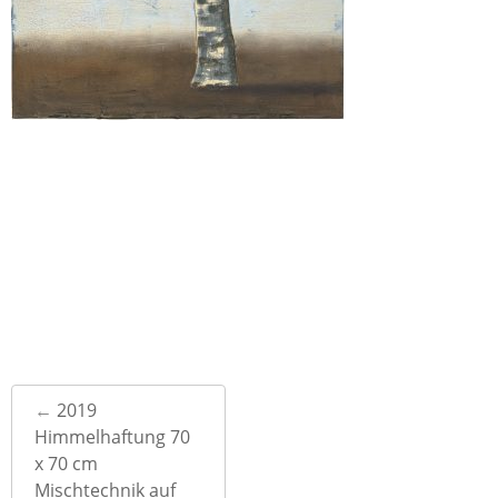
Post
←
2019
navigation
Himmelhaftung 70
x 70 cm
Mischtechnik auf