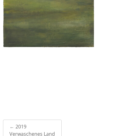
Post
←
2019
navigation
Verwaschenes Land