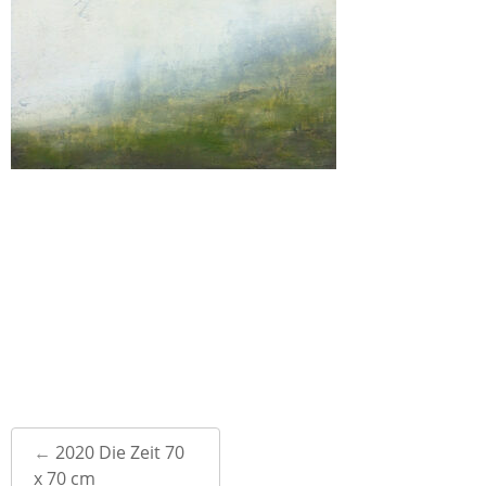
Post
←
2020 Die Zeit 70
navigation
x 70 cm