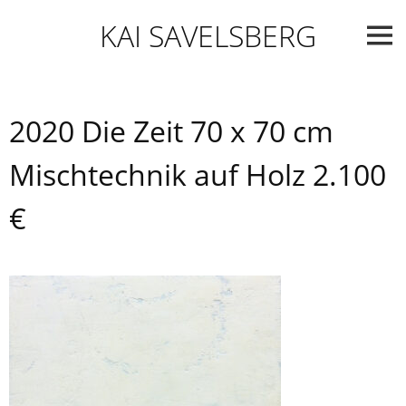
Skip
KAI SAVELSBERG
to
content
2020 Die Zeit 70 x 70 cm
Mischtechnik auf Holz 2.100
€