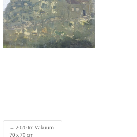
Post
←
2020 Im Vakuum
navigation
70 x 70 cm