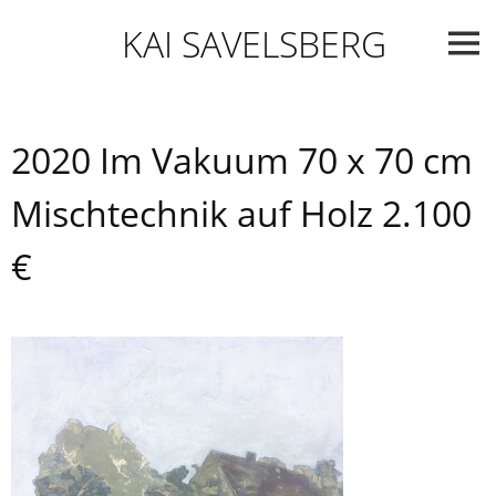
Skip
KAI SAVELSBERG
to
content
2020 Im Vakuum 70 x 70 cm
Mischtechnik auf Holz 2.100
€