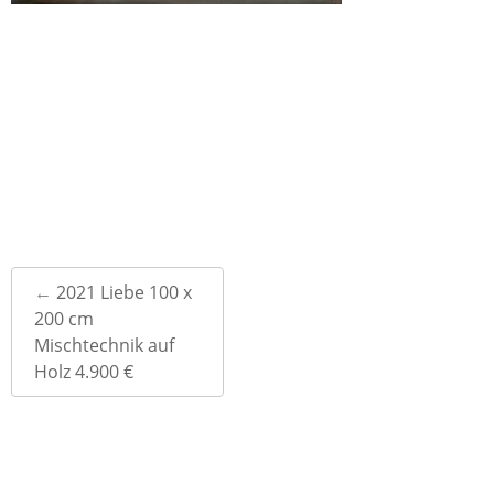
Post
←
2021 Liebe 100 x
navigation
200 cm
Mischtechnik auf
Holz 4.900 €