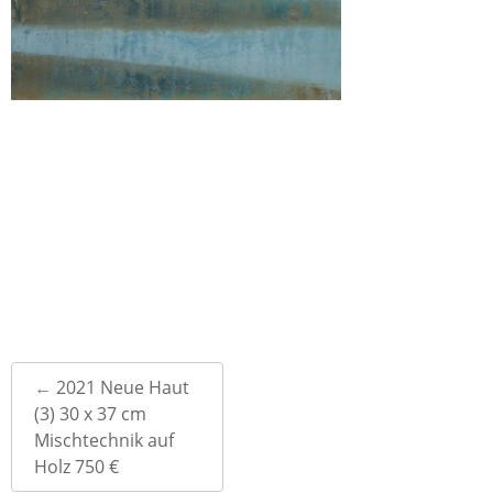
Post
←
2021 Neue Haut
navigation
(3) 30 x 37 cm
Mischtechnik auf
Holz 750 €