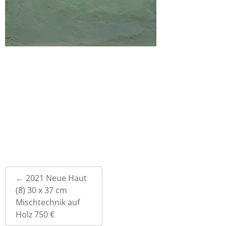
Post
←
2021 Neue Haut
navigation
(8) 30 x 37 cm
Mischtechnik auf
Holz 750 €