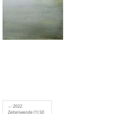
Post
←
2022
navigation
Zeitenwende (1) 50