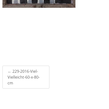
Post
←
229-2016-Viel-
navigation
Vielleicht-60-x-80-
cm