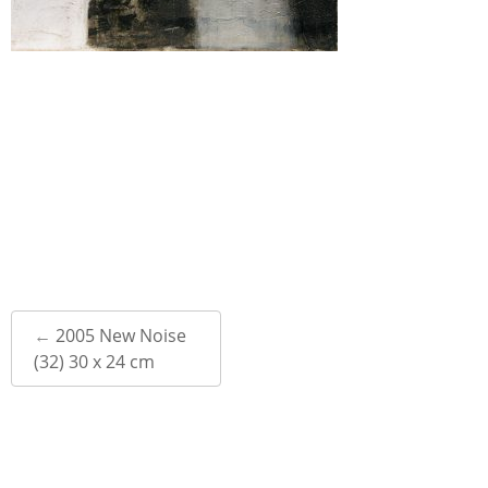
Post
←
2005 New Noise
navigation
(32) 30 x 24 cm