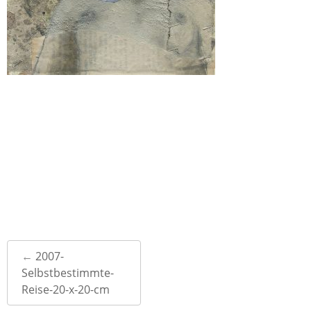
Post
←
2007-
navigation
Selbstbestimmte-
Reise-20-x-20-cm