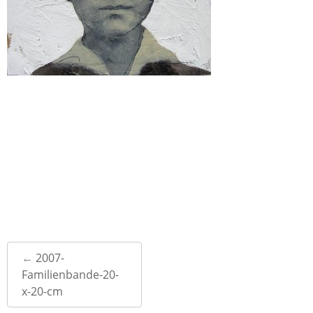
Post
←
2007-
navigation
Familienbande-20-
x-20-cm