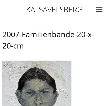
Skip
KAI SAVELSBERG
to
content
2007-Familienbande-20-x-
20-cm