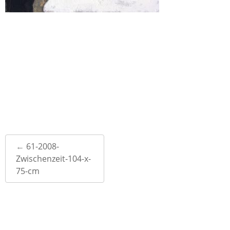
Post
←
61-2008-
navigation
Zwischenzeit-104-x-
75-cm