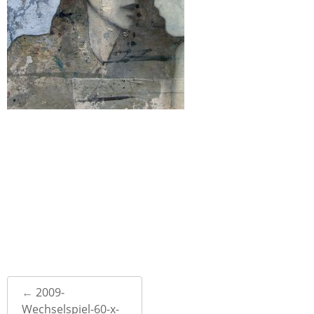
Post
←
2009-
navigation
Wechselspiel-60-x-