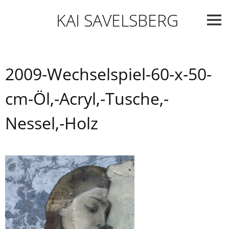
Skip
KAI SAVELSBERG
to
content
2009-Wechselspiel-60-x-50-
cm-Öl,-Acryl,-Tusche,-
Nessel,-Holz