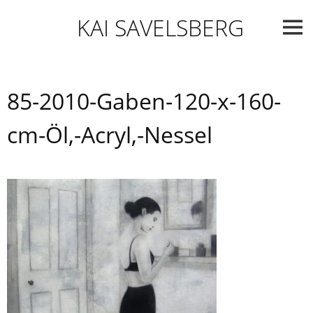
Skip
KAI SAVELSBERG
to
content
85-2010-Gaben-120-x-160-
cm-Öl,-Acryl,-Nessel