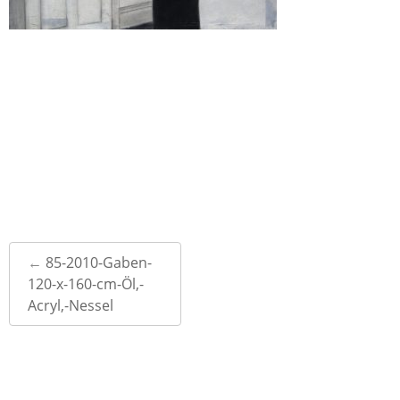
Post
←
85-2010-Gaben-
navigation
120-x-160-cm-Öl,-
Acryl,-Nessel