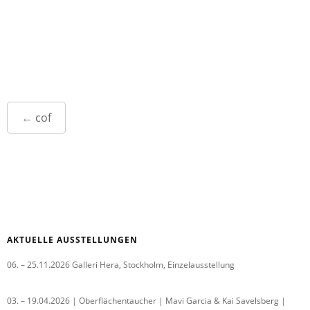
Post
←
cof
navigation
AKTUELLE AUSSTELLUNGEN
06. – 25.11.2026 Galleri Hera, Stockholm, Einzelausstellung
03. – 19.04.2026 | Oberflächentaucher | Mavi Garcia & Kai Savelsberg |