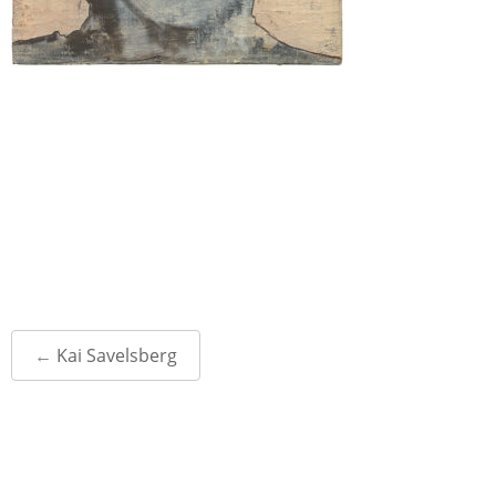
Post
←
Kai Savelsberg
navigation