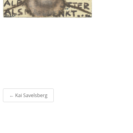
Post
←
Kai Savelsberg
navigation